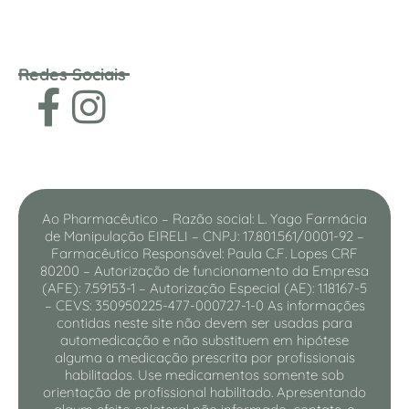
Redes Sociais
Ao Pharmacêutico – Razão social: L. Yago Farmácia
de Manipulação EIRELI – CNPJ: 17.801.561/0001-92 –
Farmacêutico Responsável: Paula C.F. Lopes CRF
80200 – Autorização de funcionamento da Empresa
(AFE): 7.59153-1 – Autorização Especial (AE): 1.18167-5
– CEVS: 350950225-477-000727-1-0 As informações
contidas neste site não devem ser usadas para
automedicação e não substituem em hipótese
alguma a medicação prescrita por profissionais
habilitados. Use medicamentos somente sob
orientação de profissional habilitado. Apresentando